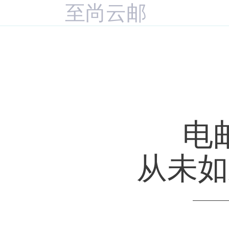
至尚云邮
电
从未如